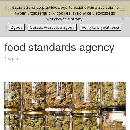
GrubyLoL.com
Nasza strona do prawidłowego funkcjonowania zapisuje na
Przejdź do treści
Me
twoim urządzeniu pliki cookies, tylko w celu szybszego
wczytywania strony.
Strona główna
Zgoda
Odrzuć wszystkie zgody
»
food standards agency
Polityka prywatności
food standards agency
1 wpis
Farmaceuci z Wielkiej Brytanii zostali ostrzeżeni przed
produktami zawierającymi olej CBD, w obawie, że niektóre z
nich mogą zawierać nielegalne, powodujące haj substancje
chemiczne. Ze względu na to, że w ostatnich latach rynek
produktów cannabis gwałtownie się powiększył, pojawiły się