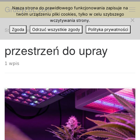
GrubyLoL.com
Nasza strona do prawidłowego funkcjonowania zapisuje na
Przejdź do treści
Me
twoim urządzeniu pliki cookies, tylko w celu szybszego
wczytywania strony.
Strona główna
Zgoda
Odrzuć wszystkie zgody
»
przestrzeń do upray
Polityka prywatności
przestrzeń do upray
1 wpis
Czy dwutlenek węgla zwiększa plony marihuany? Dodaj
więcej CO₂ do naszego życia, a będziemy mieć globalne
ocieplenie. Nikt z nas tego nie chce. Ale w przeciwieństwie
do nas, CO₂ może być w rzeczywistości bardzo korzystne
dla roślin marihuany. Podczas gdy my zastanawiamy się, jak