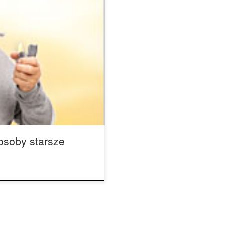
tale rośnie, według
cy z New York University’s
 wzorce stosowania marihuany
3. Badacze poinformowali, że
kich wzrosła około 60% u
osoby starsze