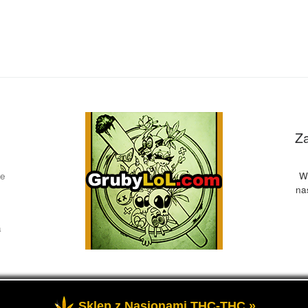
Z
ce
W
na
a
Sklep z Nasionami THC-THC »