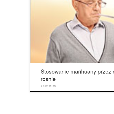
Stosowanie marihuany przez osoby w wieku 50+ s
opublikowanych danych demograficznych. Naukow
School of Medicine i Columbia University ocenili
u osób powyżej 50 roku życia w latach 2006-201
częstość występowania stosowania konopi indyjs
osób […]
Stosowanie marihuany przez 
rośnie
1 komentarz