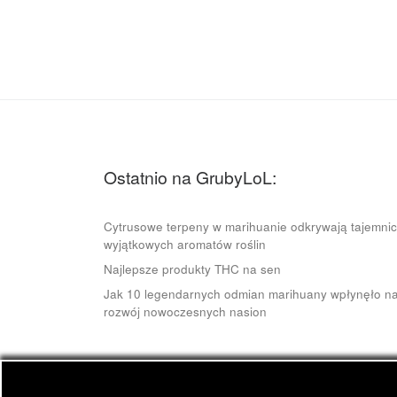
Ostatnio na GrubyLoL:
Cytrusowe terpeny w marihuanie odkrywają tajemni
wyjątkowych aromatów roślin
Najlepsze produkty THC na sen
Jak 10 legendarnych odmian marihuany wpłynęło n
rozwój nowoczesnych nasion