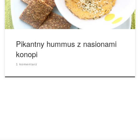
cayenne 1/2 łyżki świeżo mielonego […]
Pikantny hummus z nasionami
konopi
1 komentarz