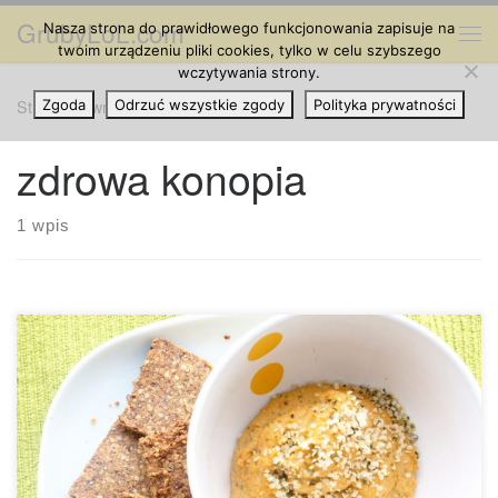
GrubyLoL.com
Nasza strona do prawidłowego funkcjonowania zapisuje na
Przejdź do treści
Me
twoim urządzeniu pliki cookies, tylko w celu szybszego
wczytywania strony.
Strona główna
Zgoda
Odrzuć wszystkie zgody
»
zdrowa konopia
Polityka prywatności
zdrowa konopia
1 wpis
Składniki: (na około 4 szklanki hummusu) 3 szklanki
ciecierzycy z puszki 1/2 szklanki łuskanych nasion konopi
1/4 szklanki oleju z nasion konopi 2 ząbki czosnku 1/4
szklanki soku z cytryny 2 łyżki pietruszki 2 łyżki kminku w
proszku 1 łyżka czerwonego miso 1 łyżeczka pieprzu