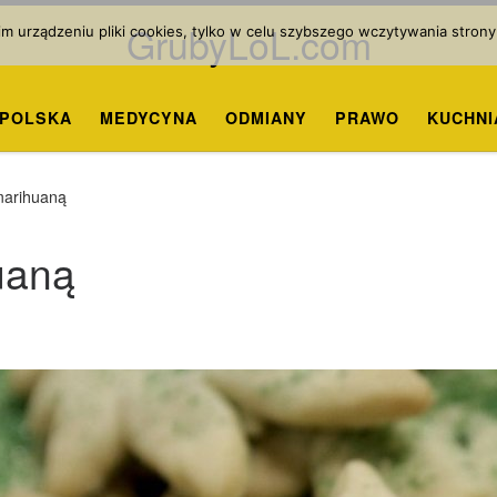
GrubyLoL.com
 urządzeniu pliki cookies, tylko w celu szybszego wczytywania strony
POLSKA
MEDYCYNA
ODMIANY
PRAWO
KUCHNI
marihuaną
uaną