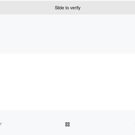
Slide to verify
POWRÓT DO LISTY POS
Y