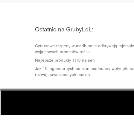
Ostatnio na GrubyLoL:
Cytrusowe terpeny w marihuanie odkrywają tajemni
wyjątkowych aromatów roślin
Najlepsze produkty THC na sen
Jak 10 legendarnych odmian marihuany wpłynęło n
rozwój nowoczesnych nasion
© 2026
GrubyLoL.com
– Wszelkie prawa zastrze