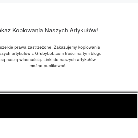
akaz Kopiowania Naszych Artykułów!
szelkie prawa zastrzeżone. Zakazujemy kopiowania
szych artykułów z GrubyLoL.com treści na tym blogu
są naszą własnością. Linki do naszych artykułów
można publikować.
kuchnia konopna i wiele innych.