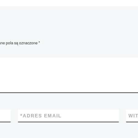
e pola są oznaczone
*
*
ADRES EMAIL
WI