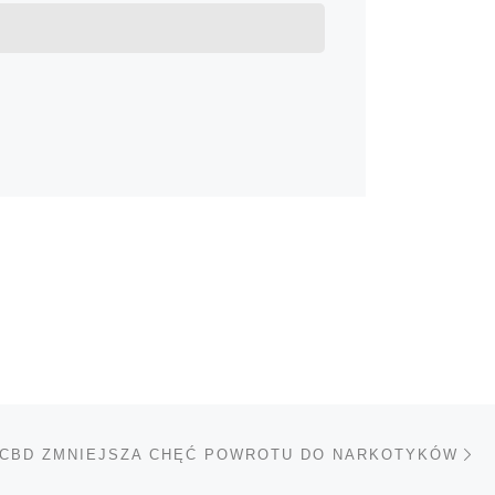
Na
TÓW
CBD ZMNIEJSZA CHĘĆ POWROTU DO NARKOTYKÓW