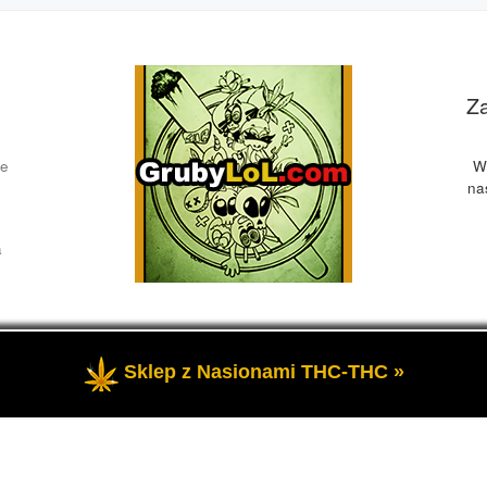
Z
ce
W
na
a
Sklep z Nasionami THC-THC »
żone
- Przedstawia informacje o marihuanie, czyli cannabis blog, 