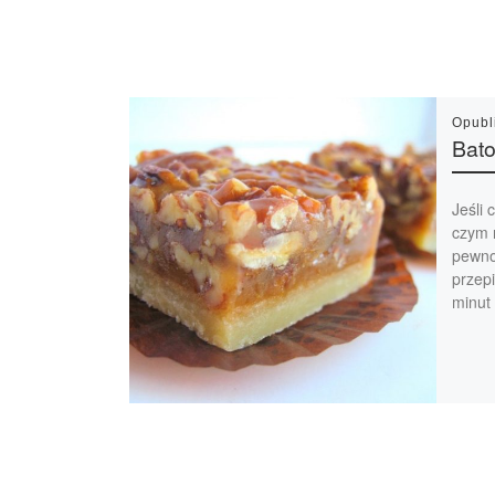
Opub
Bato
Jeśli 
czym 
pewno
przep
minut