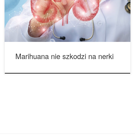
Według najnowszych badań opublikowanych w American
Journal of Medicine umiarkowane stosowanie marihuany nie
ma żadnego związku z chorobą nerek. Naukowcy z Harvard
University’s School of Public […]
Marihuana nie szkodzi na nerki