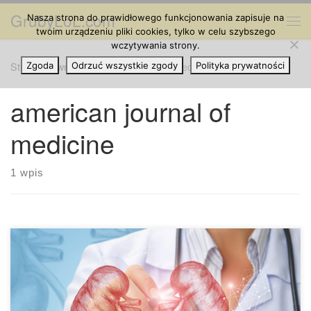
GrubyLoL.com
Nasza strona do prawidłowego funkcjonowania zapisuje na
Przejdź do treści
Me
twoim urządzeniu pliki cookies, tylko w celu szybszego
wczytywania strony.
Strona główna
Zgoda
Odrzuć wszystkie zgody
»
american journal of medicine
Polityka prywatności
american journal of
medicine
1 wpis
Marihuana nie szkodzi na nerki Naukowcy nie znaleźli
dowodów na to, że stosowanie marihuany negatywnie
wpływa na nerki lub przyczynia się do choroby nerek.