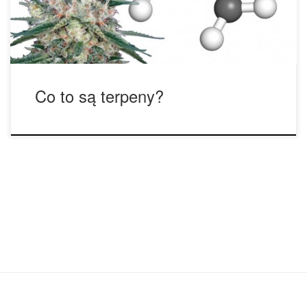
znajdujących się w materiałach roślinnych na bazie węgla,
które nadają roślinom zapach […]
Co to są terpeny?