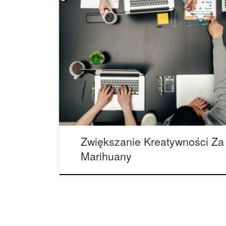
Miarą naukową „kreatywnego myślenia” jest myśl
umiejętność stosowania taktyk, takich jak burza
myślenie nieszablonowe lub każdy inny sposób, w
rozwiązania problemów. Jednym ze sposobów na
myślenia jest świadome używanie marihuany. Bad
konsumenci uważają, że konopie indyjskie pobud
Zwiększanie Kreatywności Z
Marihuany