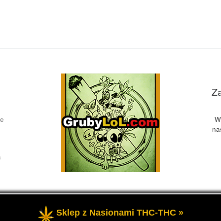
Z
ce
W
na
a
Sklep z Nasionami THC-THC »
żone
- Przedstawia informacje o marihuanie, czyli cannabis blog, 