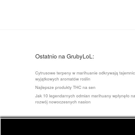
Ostatnio na GrubyLoL:
Cytrusowe terpeny w marihuanie odkrywają tajemni
wyjątkowych aromatów roślin
Najlepsze produkty THC na sen
Jak 10 legendarnych odmian marihuany wpłynęło n
rozwój nowoczesnych nasion
© 2026
GrubyLoL.com
– Wszelkie prawa zastrze