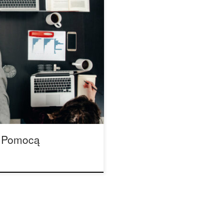
enie dywergencyjne lub
 mózgów, kreatywne myślenie,
 jaki wymyślamy interesujące
 wywołanie kreatywnego
ania wykazały, że chociaż
zają […]
a Pomocą