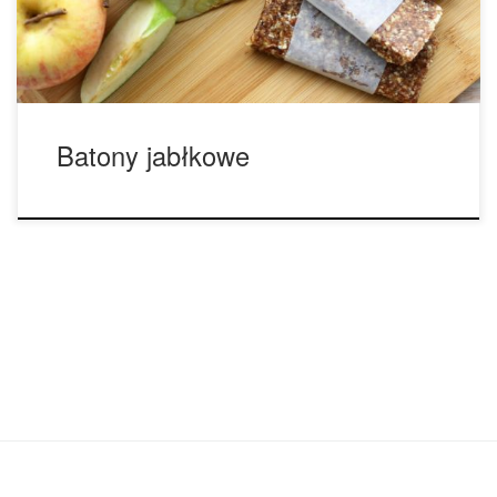
wszystkie składniki w malakserze w kolejności, w […]
Batony jabłkowe