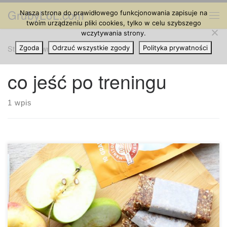
GrubyLoL.com
Nasza strona do prawidłowego funkcjonowania zapisuje na
Przejdź do treści
Me
twoim urządzeniu pliki cookies, tylko w celu szybszego
wczytywania strony.
Strona główna
Zgoda
Odrzuć wszystkie zgody
»
co jeść po treningu
Polityka prywatności
co jeść po treningu
1 wpis
Składniki na 8 – 10 porcji: 9 dużych daktyli Medjool 1/4
szklanki rodzynek 1 szklanka suszonych jabłek bez cukru 1
szklanka surowych migdałów bez soli 1/4 szklanki
łuskanych nasion konopi 1/4 szklanki surowych orzechów
włoskich 1/2 łyżeczki cynamonu 1/4 łyżeczki soli 1. Umieść