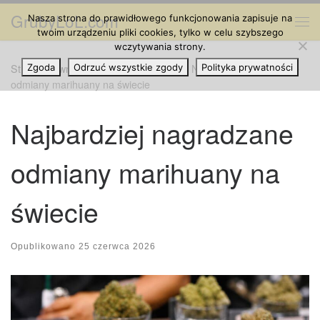
GrubyLoL.com
Nasza strona do prawidłowego funkcjonowania zapisuje na
Przejdź do treści
Me
twoim urządzeniu pliki cookies, tylko w celu szybszego
wczytywania strony.
Strona główna
Zgoda
Odrzuć wszystkie zgody
»
Odmiany Marihuany
»
Najbardziej nagradzane
Polityka prywatności
odmiany marihuany na świecie
Najbardziej nagradzane
odmiany marihuany na
świecie
Opublikowano
25 czerwca 2026