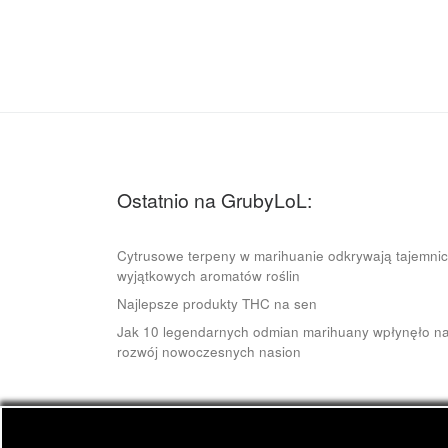
Ostatnio na GrubyLoL:
Cytrusowe terpeny w marihuanie odkrywają tajemni
wyjątkowych aromatów roślin
Najlepsze produkty THC na sen
Jak 10 legendarnych odmian marihuany wpłynęło n
rozwój nowoczesnych nasion