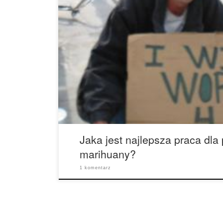
Spójrzmy prawdzie w oczy, rekreacyjni palacze m
ale robią to, bo muszą płacić rachunki, prawda? I
przyjazne palaczom miejsca pracy, które z chęcią 
bezpośrednio związane z branżą i obejmują międz
hodowca, dystrybutor, właściciel sklepu, właścicie
Jaka jest najlepsza praca dla
marihuany?
1 komentarz