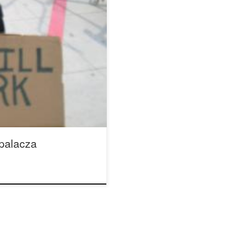
arihuany nie lubią pracować,
stnieją bardzo oczywiste i
byśmy zajęli. Zadania te są
y innymi takie zawody jak:
l […]
 palacza