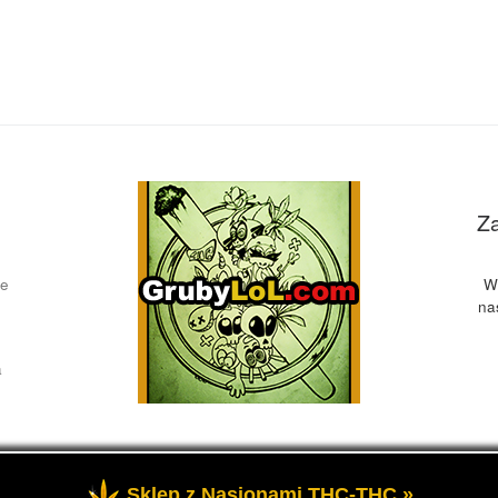
Z
ce
W
na
a
Sklep z Nasionami THC-THC »