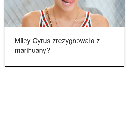
tygodnie – i jest to najdłuższy okres, jaki […]
Miley Cyrus zrezygnowała z
marihuany?