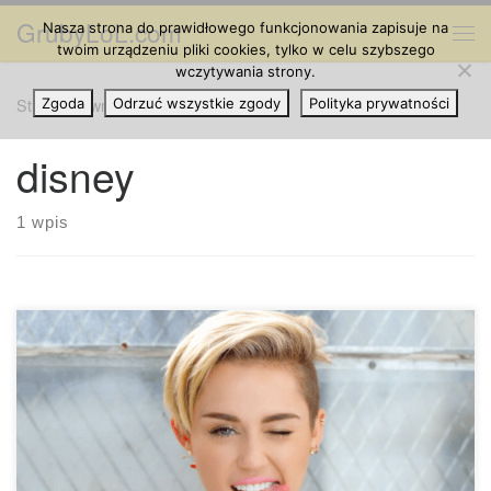
GrubyLoL.com
Nasza strona do prawidłowego funkcjonowania zapisuje na
Przejdź do treści
Me
twoim urządzeniu pliki cookies, tylko w celu szybszego
wczytywania strony.
Strona główna
Zgoda
Odrzuć wszystkie zgody
»
disney
Polityka prywatności
disney
1 wpis
Czy Miley Cyrus na zawsze zrezygnowała z marihuany? Los
Angeles – Miley Cyrus mówi, że zrezygnowała z marihuany i
jest „kompletnie czysta”. Cyrus powiedziała reporterom z
magazynu „Bilboard” w wywiadzie opublikowanym w środę
w internecie, że nie paliła marihuany przez ostatnie trzy