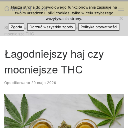
GrubyLoL.com
Nasza strona do prawidłowego funkcjonowania zapisuje na
Przejdź do treści
Me
twoim urządzeniu pliki cookies, tylko w celu szybszego
wczytywania strony.
Strona główna
Zgoda
Odrzuć wszystkie zgody
»
Grube Artykuły
»
Łagodniejszy haj czy
Polityka prywatności
mocniejsze THC
Łagodniejszy haj czy
mocniejsze THC
Opublikowano
29 maja 2026