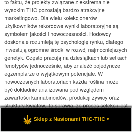
to faktu, że projekty związane z ekstremalnie
wysokim THC pozostają bardzo atrakcyjne
marketingowo. Dla wielu kolekcjonerów i
użytkowników rekordowe wyniki laboratoryjne są
symbolem jakości i nowoczesności. Hodowcy
doskonale rozumieją tę psychologię rynku, dlatego
inwestują ogromne środki w rozwój najmocniejszych
genetyk. Często pracują na dziesiątkach lub setkach
fenotypów jednocześnie, aby znaleźć pojedyncze
egzemplarze o wyjątkowym potencjale. W
nowoczesnych laboratoriach każda roślina może
być dokładnie analizowana pod względem
zawartości kannabinoidów, produkcji żywicy oraz
struktury kwiatów. To sprawia, że proces selekcji jest
znacznie bardziej precyzyjny niż w przeszłości.
Sklep z Nasionami THC-THC »
Superszczepy stały się jednym z symboli
technologicznego wyścigu w świecie marihuany.