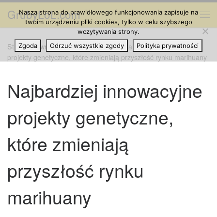
GrubyLoL.com
Nasza strona do prawidłowego funkcjonowania zapisuje na
Przejdź do treści
Me
twoim urządzeniu pliki cookies, tylko w celu szybszego
wczytywania strony.
Strona główna
Zgoda
Odrzuć wszystkie zgody
»
Grube Artykuły
»
Najbardziej innowacyjne
Polityka prywatności
projekty genetyczne, które zmieniają przyszłość rynku marihuany
Najbardziej innowacyjne
projekty genetyczne,
które zmieniają
przyszłość rynku
marihuany