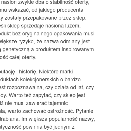
asion zwykle dba o stabilność oferty,
emu wskazać, od jakiego producenta
y zostały przepakowane przez sklep.
śli sklep sprzedaje nasiona luzem,
produkt bez oryginalnego opakowania musi
 większe ryzyko, że nazwa odmiany jest
ią genetyczną a produktem inspirowanym
ść całej oferty.
ację i historię. Niektóre marki
duktach kolekcjonerskich o bardzo
st rozpoznawalna, czy działa od lat, czy
dy. Warto też zapytać, czy sklep jest
ź nie musi zawierać tajemnic
ia, warto zachować ostrożność. Pytanie
drabiana. Im większa popularność nazwy,
tentyczność powinna być jednym z