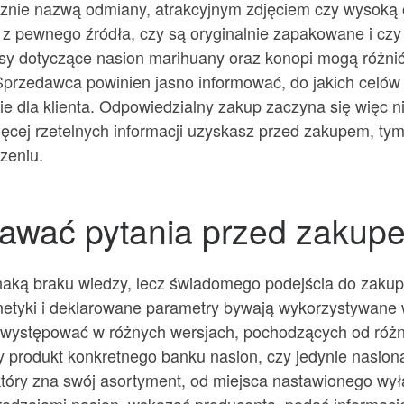
cznie nazwą odmiany, atrakcyjnym zdjęciem czy wysoką 
 z pewnego źródła, czy są oryginalnie zapakowane i czy i
sy dotyczące nasion marihuany oraz konopi mogą różnić 
przedawca powinien jasno informować, do jakich celów p
dla klienta. Odpowiedzialny zakup zaczyna się więc nie 
ięcej rzetelnych informacji uzyskasz przed zakupem, ty
zeniu.
dawać pytania przed zakup
aką braku wiedzy, lecz świadomego podejścia do zakup
netyki i deklarowane parametry bywają wykorzystywane
 występować w różnych wersjach, pochodzących od róż
lny produkt konkretnego banku nasion, czy jedynie nasi
który zna swój asortyment, od miejsca nastawionego w