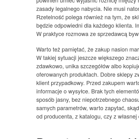
powinien umieć wyjaśnić różnicę między
zasady legalnego nabycia. Nie musi nato
Rzetelność polega również na tym, że skle
będzie odpowiedni dla każdego klienta. I
W praktyce rozmowa ze sprzedawcą bywa 
Warto też pamiętać, że zakup nasion mari
W takiej sytuacji jeszcze większego znac
zdawkowo, unika szczegółów albo kopiuje
oferowanych produktach. Dobre sklepy zwy
klient przypadkowy. Przed zakupem warto 
informacje o wysyłce. Brak tych element
sposób jasny, bez niepotrzebnego chaosu 
samych parametrów, warto zapytać, skąd
od producenta, z katalogu, czy z własnej