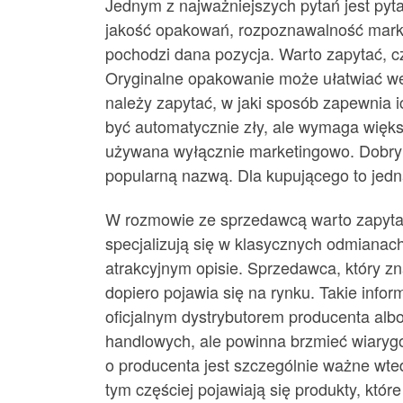
Jednym z najważniejszych pytań jest pyt
jakość opakowań, rozpoznawalność marki 
pochodzi dana pozycja. Warto zapytać, c
Oryginalne opakowanie może ułatwiać wery
należy zapytać, w jaki sposób zapewnia i
być automatycznie zły, ale wymaga większ
używana wyłącznie marketingowo. Dobry 
popularną nazwą. Dla kupującego to jedna
W rozmowie ze sprzedawcą warto zapytać n
specjalizują się w klasycznych odmianac
atrakcyjnym opisie. Sprzedawca, który zn
dopiero pojawia się na rynku. Takie infor
oficjalnym dystrybutorem producenta alb
handlowych, ale powinna brzmieć wiarygo
o producenta jest szczególnie ważne wte
tym częściej pojawiają się produkty, któ