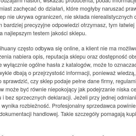
 rodzajami nasion, wskazać producenta, podać informa
miast zachęcać do działań, które mogłyby naruszać pr
p nie ukrywa ograniczeń, nie składa nierealistycznych o
m bardziej precyzyjne odpowiedzi otrzymasz, tym łatwiej 
najlepszym testem jakości sklepu.
huany często odbywa się online, a klient nie ma możliwo
zenia nabiera opis, reputacja sklepu oraz dostępność ob
 wyłącznie ogólne hasła z katalogów, może to oznaczać,
kle dbają o przejrzystość informacji, ponieważ wiedzą,
sprawdzić, czy sklep podaje pełne dane firmy, regulami
ów może być równie niepokojący jak podejrzanie niska 
i bez sprzecznych deklaracji. Jeżeli przy jednej odmiani
 wynika rozbieżność. Profesjonalny sprzedawca powini
 dokumentacji handlowej. Takie szczegóły pomagają kupi