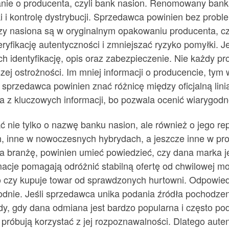
anie o producenta, czyli bank nasion. Renomowany bank n
i kontrolę dystrybucji. Sprzedawca powinien bez probl
zy nasiona są w oryginalnym opakowaniu producenta, cz
fikację autentyczności i zmniejszać ryzyko pomyłki. Je
ch identyfikację, opis oraz zabezpieczenie. Nie każdy 
ej ostrożności. Im mniej informacji o producencie, tym
sprzedawca powinien znać różnicę między oficjalną lin
 z kluczowych informacji, bo pozwala ocenić wiarygodno
ie tylko o nazwę banku nasion, ale również o jego reput
h, inne w nowoczesnych hybrydach, a jeszcze inne w pro
a branżę, powinien umieć powiedzieć, czy dana marka je
macje pomagają odróżnić stabilną ofertę od chwilowej mo
o czy kupuje towar od sprawdzonych hurtowni. Odpowied
dnie. Jeśli sprzedawca unika podania źródła pochodzen
dy, gdy dana odmiana jest bardzo popularna i często po
re próbują korzystać z jej rozpoznawalności. Dlatego au