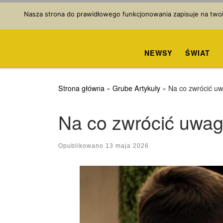
Przejdź do treści
Nasza strona do prawidłowego funkcjonowania zapisuje na twoim
NEWSY
ŚWIAT
Strona główna
»
Grube Artykuły
»
Na co zwrócić u
Na co zwrócić uwa
Opublikowano
13 maja 2026