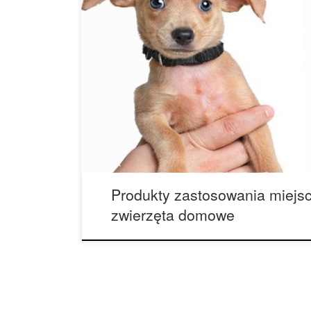
Produkty zastosowania miejscowego z marihuaną 
badaniom medycznym dotyczącym marihuany, któr
rozwiązania dla tak wielu schorzeń u ludzi, nietr
podobne korzyści dla chorego zwierzaka, jak mów
weterynarz z Ajax, ON i prezes Canadian Associat
Cannabinoid Medicine […]
Produkty zastosowania miejs
zwierzęta domowe