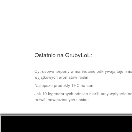
Ostatnio na GrubyLoL:
Cytrusowe terpeny w marihuanie odkrywają tajemni
wyjątkowych aromatów roślin
Najlepsze produkty THC na sen
Jak 10 legendarnych odmian marihuany wpłynęło n
rozwój nowoczesnych nasion
© 2026
GrubyLoL.com
– Wszelkie prawa zastrze