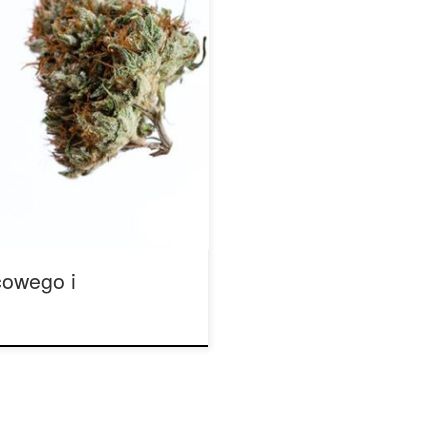
i zwierzęta domowe. Dzięki
e ujawniają ekscytujące
udno jest wyobrazić sobie
i sama Dr. Sarah Silcox,
ion of Veterinary
cowego i