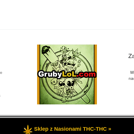
Z
ce
W
na
a
Sklep z Nasionami THC-THC »
żone
- Przedstawia informacje o marihuanie, czyli cannabis blog, 