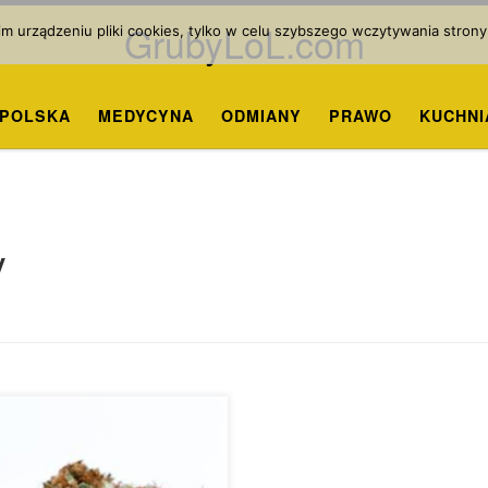
GrubyLoL.com
 urządzeniu pliki cookies, tylko w celu szybszego wczytywania strony
POLSKA
MEDYCYNA
ODMIANY
PRAWO
KUCHNI
y