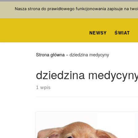
Przejdź do treści
Nasza strona do prawidłowego funkcjonowania zapisuje na twoim
NEWSY
ŚWIAT
Strona główna
»
dziedzina medycyny
dziedzina medycyn
1 wpis