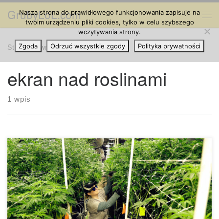
GrubyLoL.com
Nasza strona do prawidłowego funkcjonowania zapisuje na
Przejdź do treści
Me
twoim urządzeniu pliki cookies, tylko w celu szybszego
wczytywania strony.
Strona główna
Zgoda
Odrzuć wszystkie zgody
»
ekran nad roslinami
Polityka prywatności
ekran nad roslinami
1 wpis
Metoda „Screen of Green”, lepiej znana jako „ScrOG”, jest
techniką, która pomaga stworzyć piękny, równomierny
baldachim, jednocześnie optymalizując wydajność na metr
kwadratowy. Wszystko polega na manipulowaniu gałęziami
rośliny tak, aby rosły w poziomie, a nie w pionie, aby więcej