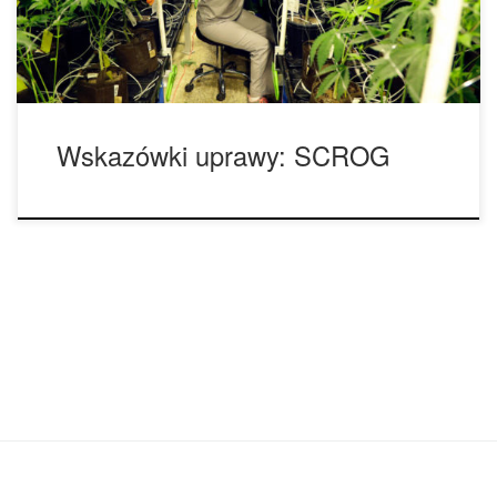
węzłów kwiatowych miało dostęp do źródła energii (do
światła!). ScrOG jest […]
Wskazówki uprawy: SCROG