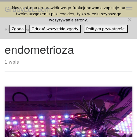
GrubyLoL.com
Nasza strona do prawidłowego funkcjonowania zapisuje na
Przejdź do treści
Me
twoim urządzeniu pliki cookies, tylko w celu szybszego
wczytywania strony.
Strona główna
Zgoda
Odrzuć wszystkie zgody
»
endometrioza
Polityka prywatności
endometrioza
1 wpis
Marihuana i endometrioza: jak CBD i THC mogą pomóc?
Według WomensHealth.gov, około 11 procent kobiet w
samych Stanach Zjednoczonych cierpi na endometriozę. To
6,5 miliona osób zmagających się z tą często wyniszczającą
chorobą. Niewiele jest sposobów leczenia poza
kontrolowaniem objawów za pomocą hormonalnej kontroli