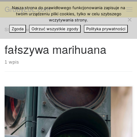
GrubyLoL.com
Nasza strona do prawidłowego funkcjonowania zapisuje na
Przejdź do treści
Me
twoim urządzeniu pliki cookies, tylko w celu szybszego
wczytywania strony.
Strona główna
Zgoda
Odrzuć wszystkie zgody
»
fałszywa marihuana
Polityka prywatności
fałszywa marihuana
1 wpis
Marihuana jest o wiele bezpieczniejsza niż jej syntetyczne
wersje, więc dlaczego rząd zatwierdza alternatywy zamiast
oryginalnej rośliny? Samo istnienie syntetycznej marihuany
powinno być głośnym sygnałem dla opinii publicznej oraz
polityków. Kiedy nasza polityka popycha ludzi do chemicznej
alternatywy dla uniwersalnej rośliny, prawo jest