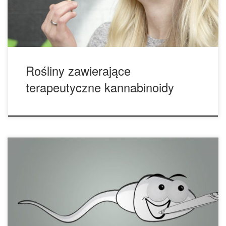
kannabinoidy produkowane w laboratorium. Co ciekawe,
marihuana […]
Rośliny zawierające
terapeutyczne kannabinoidy
Czy cannabis może zwiększać liczbę plemników i sprawiać,
że mężczyźni będą bardziej płodni? Ostatnie badania
wykazały, że mężczyźni palący cannabis posiadają wyższą
liczbę plemników niż mężczyźni, którzy ich nie palą. Jest to
sprzeczne z wcześniejszymi badaniami wykazującymi, że
marihuana wpływa negatywnie na męską płodność. Czy