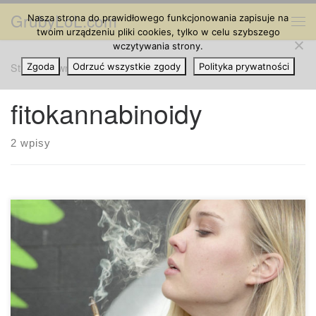
GrubyLoL.com
Nasza strona do prawidłowego funkcjonowania zapisuje na
Przejdź do treści
Me
twoim urządzeniu pliki cookies, tylko w celu szybszego
wczytywania strony.
Strona główna
Zgoda
Odrzuć wszystkie zgody
»
fitokannabinoidy
Polityka prywatności
fitokannabinoidy
2 wpisy
„Kannabinoidy” to termin, który często używany jest w
branży cannabis – ale czy wiesz, że istnieje wiele różnych
kannabinoidów, które można znaleźć w innych roślinach?
Fitokannabinoidy to kannabinoidy wytwarzane przez rośliny.
Endokannabinoidy to kannabinoidy wytwarzane w
organizmie ludzi i zwierząt. Syntetyczne kanabinoidy to