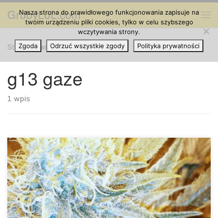
GrubyLoL.com
Nasza strona do prawidłowego funkcjonowania zapisuje na
Przejdź do treści
Me
twoim urządzeniu pliki cookies, tylko w celu szybszego
wczytywania strony.
Strona główna
Zgoda
Odrzuć wszystkie zgody
»
g13 gaze
Polityka prywatności
g13 gaze
1 wpis
G13 Haze to skrzyżowanie pomiędzy niesławną odmianą
G13 a oryginalym Haze. Oba szczepy są znane z wysokiej
jakości, ale G13 zdecydowanie zasługuje tutaj na ukłony.
Mówi się, że odmiana G13 rozwinęła się w latach 1970
przez US Federal Medical Marijuana Distribution Program,