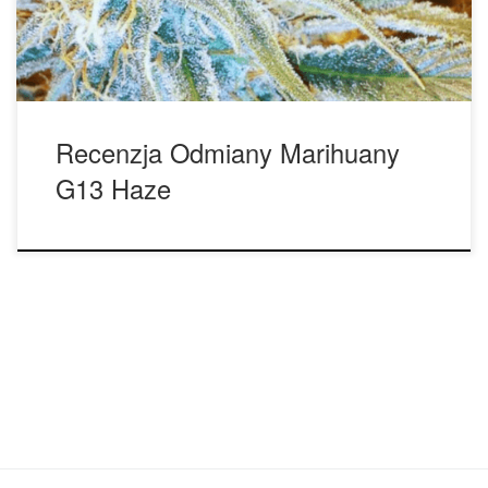
co miało pozostać tajemnicą. Jeśli jednak ta plotka […]
Recenzja Odmiany Marihuany
G13 Haze