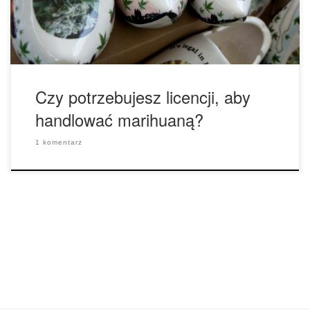
istnieją jeszcze krajowe standardy licencjonowania dla
sprzedawców marihuany, ponieważ nielegalny […]
Czy potrzebujesz licencji, aby
handlować marihuaną?
1 komentarz