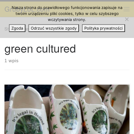
GrubyLoL.com
Nasza strona do prawidłowego funkcjonowania zapisuje na
Przejdź do treści
Me
twoim urządzeniu pliki cookies, tylko w celu szybszego
wczytywania strony.
Strona główna
Zgoda
Odrzuć wszystkie zgody
»
green cultured
Polityka prywatności
green cultured
1 wpis
Mimo, że istnieją programy szkoleniowe dla osób
pracujących w sprzedaży, nie ma jeszcze krajowych
standardów licencjonowania. Jeśli kiedykolwiek
zastanawiałeś się, czy potrzebujesz certyfikatu lub licencji,
aby zostać sprzedawcą marihuany, powinieneś wiedzieć, ze
krótka odpowiedź (przynajmniej na razie) brzmi nie. Nie