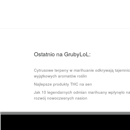
Ostatnio na GrubyLoL:
Cytrusowe terpeny w marihuanie odkrywają tajemni
wyjątkowych aromatów roślin
Najlepsze produkty THC na sen
Jak 10 legendarnych odmian marihuany wpłynęło n
rozwój nowoczesnych nasion
© 2026
GrubyLoL.com
– Wszelkie prawa zastrze