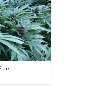
zwierzętami? Partyzanccy
 ze wszystkich stron. Jeśli
ę uprawną, to jest to
ch szkodników i patogenów, z
ić, ale […]
Przed