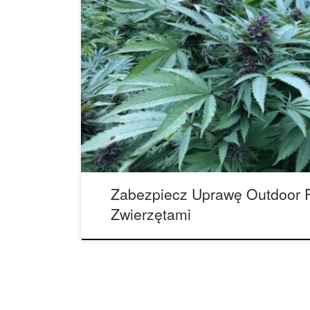
Jak zabezpieczyć uprawę guerilla przed dzikimi 
hodowcy marihuany muszą stawić czoła wyzwaniom
nie jest to obawa, że ktoś odkryje ich tajną działk
niebezpieczeństwo utraty plonów z powodu różny
którymi każdy hodowca marihuany musi sobie radz
Zabezpiecz Uprawę Outdoor 
Zwierzętami