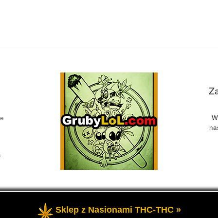
Z
ce
W
na
a
Sklep z Nasionami THC-THC »
żone
- Przedstawia informacje o marihuanie, czyli cannabis blog, 