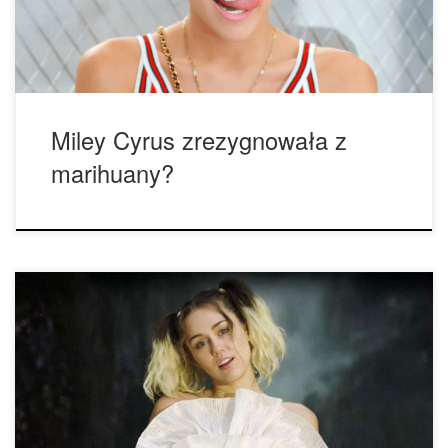
tygodnie – i jest to najdłuższy okres, jaki […]
Miley Cyrus zrezygnowała z
marihuany?
Obecnie, praktycznie cały świat wie, że Miley Cyrus
odłożyła na bok jointy. Ale skąd ta nagła zmiana po tylu
latach palenia? Podczas występu w The Tonight Show, Miley
rozmawiała z Jimmy Fallon o powodach zrezygnowania z
cannabis. Kiedy Miley ogłosiła, że rezygnuje z cannabis,