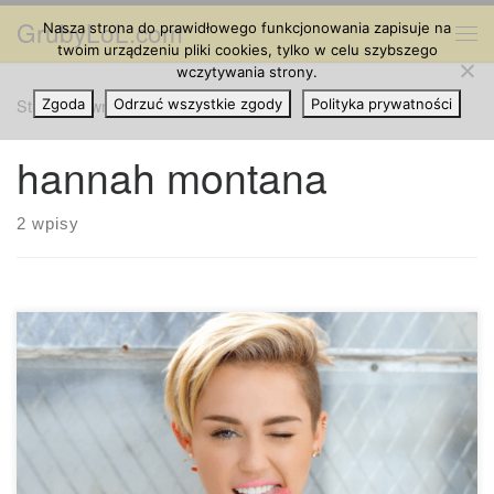
GrubyLoL.com
Nasza strona do prawidłowego funkcjonowania zapisuje na
Przejdź do treści
Me
twoim urządzeniu pliki cookies, tylko w celu szybszego
wczytywania strony.
Strona główna
Zgoda
Odrzuć wszystkie zgody
»
hannah montana
Polityka prywatności
hannah montana
2 wpisy
Czy Miley Cyrus na zawsze zrezygnowała z marihuany? Los
Angeles – Miley Cyrus mówi, że zrezygnowała z marihuany i
jest „kompletnie czysta”. Cyrus powiedziała reporterom z
magazynu „Bilboard” w wywiadzie opublikowanym w środę
w internecie, że nie paliła marihuany przez ostatnie trzy