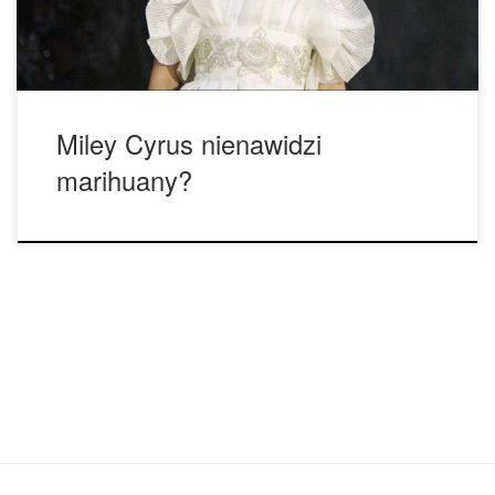
świat oszalał. Według gwiazdy głównym powodem […]
Miley Cyrus nienawidzi
marihuany?