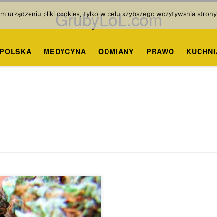
GrubyLoL.com
 urządzeniu pliki cookies, tylko w celu szybszego wczytywania strony
POLSKA
MEDYCYNA
ODMIANY
PRAWO
KUCHNI