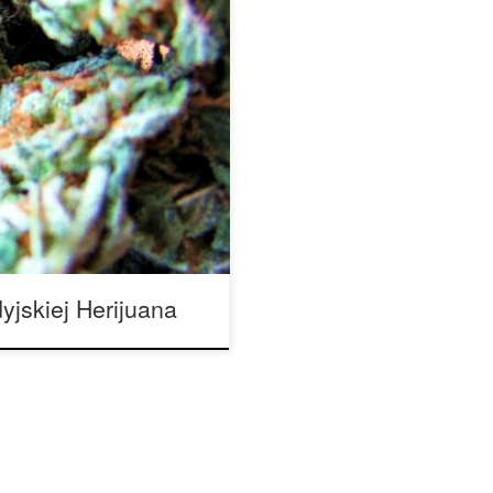
dowód: Petrolia Headstash,
dukuje mocno uspokajające i
 może wynosić nawet 25
iadczonych, które poszukują
storię genetyczną. […]
jskiej Herijuana