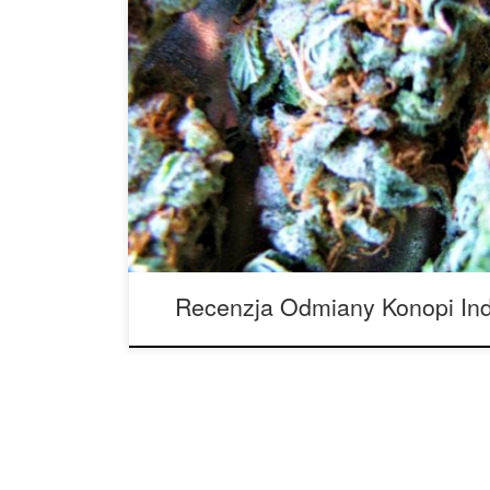
Ilość THC: 22 procent Ilość CBD: 0.1 procent Ro
New Haven Herijuana to piękna indica, która pro
refleksyjne efekty. Zawartość THC w tej roślinie
procent. Odmiana ta jest zalecana dla osób dośw
głębokiego relaksu. Herijuana ma interesującą hi
Recenzja Odmiany Konopi Indy