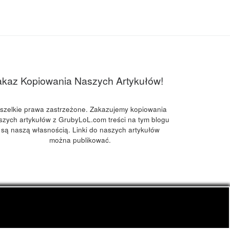
akaz Kopiowania Naszych Artykułów!
szelkie prawa zastrzeżone. Zakazujemy kopiowania
szych artykułów z GrubyLoL.com treści na tym blogu
są naszą własnością. Linki do naszych artykułów
można publikować.
kuchnia konopna i wiele innych.