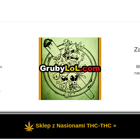
Z
ce
W
na
a
Sklep z Nasionami THC-THC »
żone
- Przedstawia informacje o marihuanie, czyli cannabis blog, 