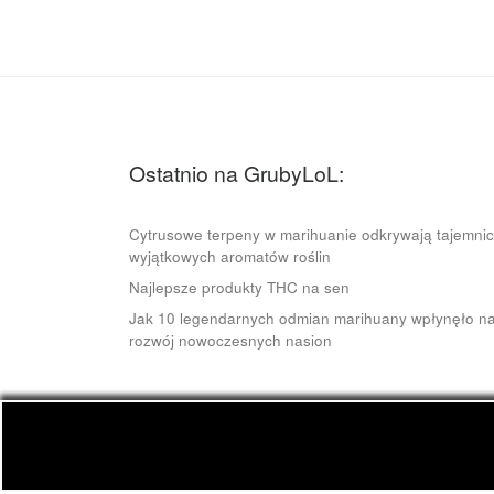
Ostatnio na GrubyLoL:
Cytrusowe terpeny w marihuanie odkrywają tajemni
wyjątkowych aromatów roślin
Najlepsze produkty THC na sen
Jak 10 legendarnych odmian marihuany wpłynęło n
rozwój nowoczesnych nasion
© 2026
GrubyLoL.com
– Wszelkie prawa zastrze