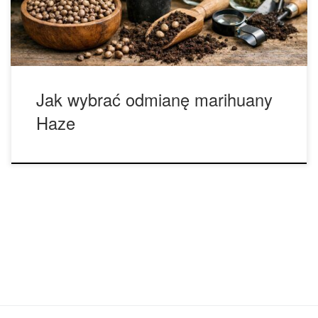
ciężkim rozluźnieniem ciała. Dla wielu osób „Haze” oznacza
energię, lekkość, […]
Jak wybrać odmianę marihuany
Haze