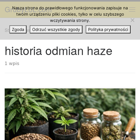
GrubyLoL.com
Nasza strona do prawidłowego funkcjonowania zapisuje na
Przejdź do treści
Me
twoim urządzeniu pliki cookies, tylko w celu szybszego
wczytywania strony.
Strona główna
Zgoda
Odrzuć wszystkie zgody
»
historia odmian haze
Polityka prywatności
historia odmian haze
1 wpis
Odmiany Haze – czym się wyróżniają? Charakter, aromat,
smak i genetyczne tło w praktycznym ujęciu W świecie
konopi słowo Haze stało się synonimem określonego stylu,
który łatwo zapamiętać: świeżego, wytrawnego aromatu i
działania kojarzonego częściej z pobudzeniem umysłu niż z