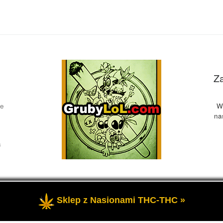
Z
ce
W
na
a
Sklep z Nasionami THC-THC »
żone
- Przedstawia informacje o marihuanie, czyli cannabis blog, 