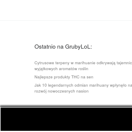
Ostatnio na GrubyLoL:
Cytrusowe terpeny w marihuanie odkrywają tajemni
wyjątkowych aromatów roślin
Najlepsze produkty THC na sen
Jak 10 legendarnych odmian marihuany wpłynęło n
rozwój nowoczesnych nasion
© 2026
GrubyLoL.com
– Wszelkie prawa zastrze