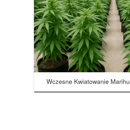
Wczesne Kwiatowanie Marihuany – Praktyczny Po
myślisz, że najważniejsze w uprawie marihuany to 
zbiorem – mam dla Ciebie niespodziankę. Prawdz
pachnące zbiory kładzie się znacznie wcześniej, 
dniach fazy kwitnienia. Ten moment to coś jak roz
Wczesne Kwiatowanie Marih