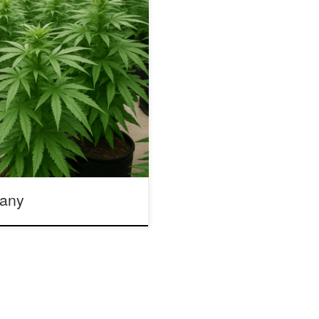
radnik dla Hodowców Jeśli
jej ostatnie tygodnie przed
iwe fundamenty pod obfite,
a dokładniej w pierwszych
ruch silnika […]
uany