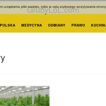
GrubyLoL.com
 urządzeniu pliki cookies, tylko w celu szybszego wczytywania strony
POLSKA
MEDYCYNA
ODMIANY
PRAWO
KUCHNI
ry