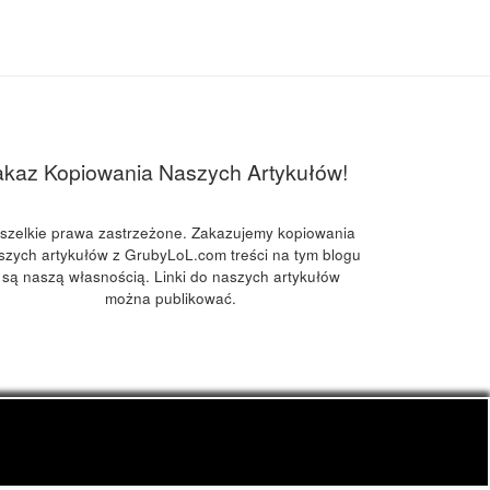
akaz Kopiowania Naszych Artykułów!
szelkie prawa zastrzeżone. Zakazujemy kopiowania
szych artykułów z GrubyLoL.com treści na tym blogu
są naszą własnością. Linki do naszych artykułów
można publikować.
kuchnia konopna i wiele innych.