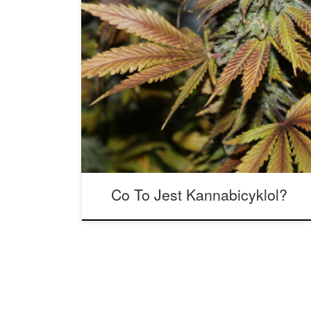
Kannabicyclol (CBL) – kannabinoid wymagający 
KannabicyklolWzór: C21 H30 O2Nazwa IUPAC: (1aR-
8c alfa)) – 1a, 2, 3, 3a, 8b, 8c-heksahydro-1,1,3a
oksabenzo(f)cyklobut(cd)inden-8-olMasa molowa
Kannabicyklol, zwany także CBL, jest jednym z na
przebadanych kannabinoidów w roślinie konopi. 
Co To Jest Kannabicyklol?