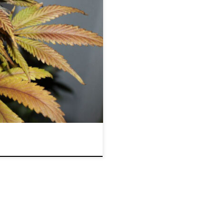
zbadania. Nazwa:
 (1a alfa, 3a alfa, 8b alfa,
-trimetylo-6-pentyl-1H-4 -
: 314,469 g/mol
jmniej znanych i
Chociaż jest powszechnie […]