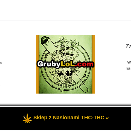
Z
ce
W
na
a
Sklep z Nasionami THC-THC »
żone
- Przedstawia informacje o marihuanie, czyli cannabis blog, 