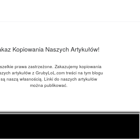
akaz Kopiowania Naszych Artykułów!
szelkie prawa zastrzeżone. Zakazujemy kopiowania
szych artykułów z GrubyLoL.com treści na tym blogu
są naszą własnością. Linki do naszych artykułów
można publikować.
kuchnia konopna i wiele innych.