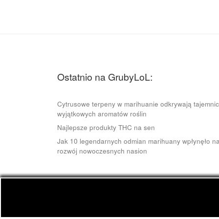
Ostatnio na GrubyLoL:
Cytrusowe terpeny w marihuanie odkrywają tajemni
wyjątkowych aromatów roślin
Najlepsze produkty THC na sen
Jak 10 legendarnych odmian marihuany wpłynęło n
rozwój nowoczesnych nasion
© 2026
GrubyLoL.com
– Wszelkie prawa zastrze