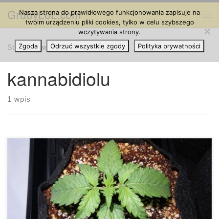
GrubyLoL.com
Nasza strona do prawidłowego funkcjonowania zapisuje na
Przejdź do treści
Me
twoim urządzeniu pliki cookies, tylko w celu szybszego
wczytywania strony.
Strona główna
Zgoda
Odrzuć wszystkie zgody
»
kannabidiolu
Polityka prywatności
kannabidiolu
1 wpis
Ze względu na to, że popularność kannabidiolu (CBD) nadal
rośnie wykładniczo, wielu potencjalnych użytkowników
przeczesuje badania naukowe, artykuły prasowe i posty na
blogu, próbując znaleźć uniwersalną odpowiedź na temat
tego, jak kupić CBD, gdzie kupić CBD, jaki rodzaj CBD kupić