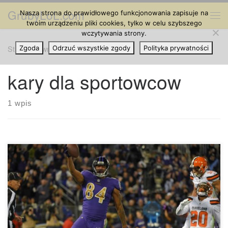
GrubyLoL.com
Nasza strona do prawidłowego funkcjonowania zapisuje na
Przejdź do treści
Me
twoim urządzeniu pliki cookies, tylko w celu szybszego
wczytywania strony.
Strona główna
Zgoda
Odrzuć wszystkie zgody
»
kary dla sportowcow
Polityka prywatności
kary dla sportowcow
1 wpis
Dlaczego wciąż karzemy sportowców, którzy palą
marihuanę? Kiedy przygotowujemy się do rozpoczęcia
sezonu piłkarskiego, pytanie które każdy z nas powinien
sobie zadać brzmi: Dlaczego wciąż karzemy sportowców,
którzy palą marihuanę? Jak zapewne wiesz, sezon piłkarski