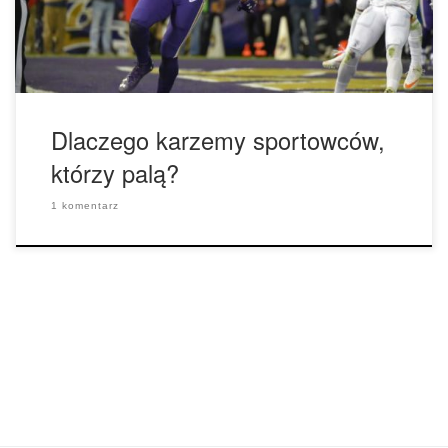
w toku. Oglądamy mistrzostwa świata z wielkim zacięciem,
pełni zachwytu i napięcia. Wszyscy są podekscytowani […]
Dlaczego karzemy sportowców,
którzy palą?
1 komentarz