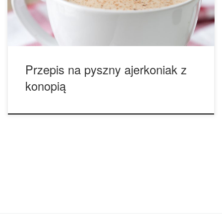
ciepło lub zimno – dodaj lód.
Przepis na pyszny ajerkoniak z
konopią