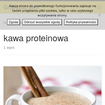
GrubyLoL.com
Nasza strona do prawidłowego funkcjonowania zapisuje na
Przejdź do treści
Me
twoim urządzeniu pliki cookies, tylko w celu szybszego
wczytywania strony.
Strona główna
Zgoda
Odrzuć wszystkie zgody
»
kawa proteinowa
Polityka prywatności
kawa proteinowa
1 wpis
Składniki: • 5 szklanek ajerkoniaku z migdałów • 5 łyżek
konopnego proszku proteinowego o smaku waniliowym • 1
łyżka cynamonu • 1 łyżeczka gałki muszkatołowej • 1
łyżeczka wanilii 1. Połącz wszystkie składniki. 2. Dobrze
wymieszaj. 3. Podziel się z przyjaciółmi! Uwagi: Podawaj na