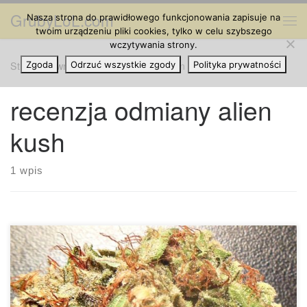
GrubyLoL.com
Nasza strona do prawidłowego funkcjonowania zapisuje na
Przejdź do treści
Me
twoim urządzeniu pliki cookies, tylko w celu szybszego
wczytywania strony.
Strona główna
Zgoda
Odrzuć wszystkie zgody
»
recenzja odmiany alien kush
Polityka prywatności
recenzja odmiany alien
kush
1 wpis
Ilość THC: 14 procent Ilość CBD: 0.1 procent Rodowód: Las
Vegas Purple Kush, Alien Dawg Alien Kush to łagodna,
hybrydowa indica. Idealna dla początkujących lub dla