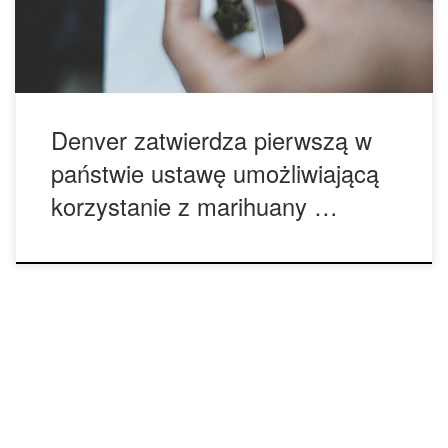
umożliwienie stosowania marihuany. Klienci mogą stosować
ją tak długo w środku restauracji oraz […]
Denver zatwierdza pierwszą w
państwie ustawę umożliwiającą
korzystanie z marihuany …