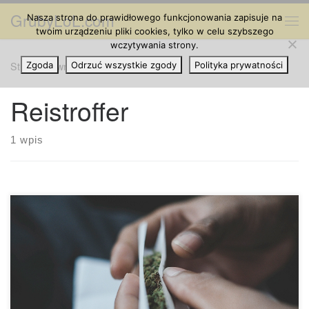
GrubyLoL.com
Nasza strona do prawidłowego funkcjonowania zapisuje na
Przejdź do treści
Me
twoim urządzeniu pliki cookies, tylko w celu szybszego
wczytywania strony.
Strona główna
Zgoda
Odrzuć wszystkie zgody
»
Reistroffer
Polityka prywatności
Reistroffer
1 wpis
Wyborcy w Denver odważyli się i przegłosowali „Proposition
300”, czyli tak jak 8 innych stanów, ustawę dotyczącą
legalizację marihuanę dla celów medycznych i
rekreacyjnych. Głosowanie odbyło się w zeszłym tygodniu.
Wniosek zezwala barom i restauracjom aplikowanie o