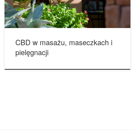
obejmujące zabieg spersonalizowanym błotem z dodatkiem
[…]
CBD w masażu, maseczkach i
pielęgnacji