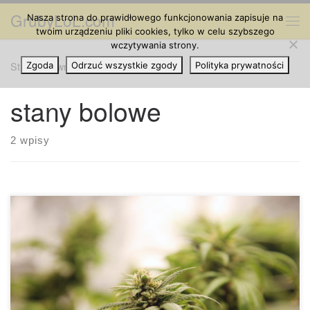
GrubyLoL.com
Nasza strona do prawidłowego funkcjonowania zapisuje na
Przejdź do treści
Me
twoim urządzeniu pliki cookies, tylko w celu szybszego
wczytywania strony.
Strona główna
Zgoda
Odrzuć wszystkie zgody
»
stany bolowe
Polityka prywatności
stany bolowe
2 wpisy
Chroniczny ból może być wynikiem wielu różnych chorób.
Może także sprawiać kłopot każdemu, kto odniósł obrażenia
lub przeszedł zabieg chirurgiczny. W tym celu wprowadzono
wiele różnych środków przeciwbólowych w konwencjonalnej
dziedzinie medycyny. Ale z drugiej strony, jak każdy inny lek,