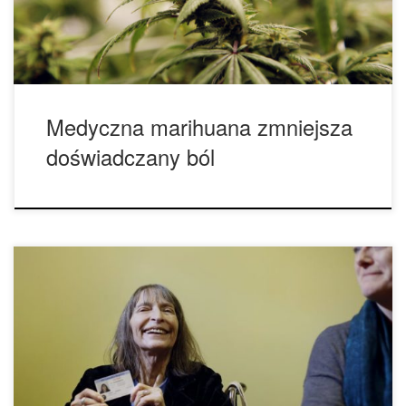
środki przeciwbólowe zmniejszają ból na pewien czas, ale
także posiadają […]
Medyczna marihuana zmniejsza
doświadczany ból
1. Może złagodzić doświadczany przez ciebie ból.
Marihuana jest mocnym środkiem przeciwbólowym, który w
przeszłości stosowany był w leczeniu bólu z wielu
dolegliwości, w tym bólu nowotworowego, który często
okazuje się być nieuleczalny za pomocą opiatów.
Niezliczone badania kliniczne wykazały, że marihuana