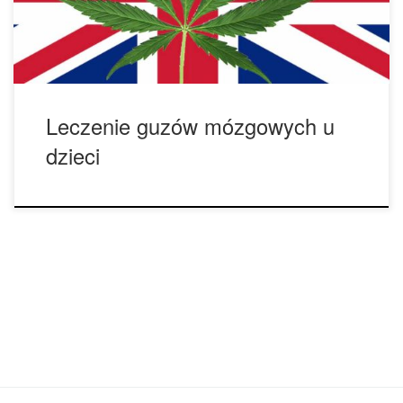
określić, czy CBD może pomóc w redukcji guzów mózgu u
dzieci. […]
Leczenie guzów mózgowych u
dzieci