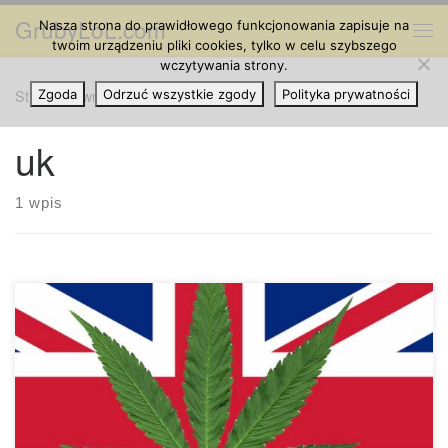
GrubyLoL.com
Nasza strona do prawidłowego funkcjonowania zapisuje na
Przejdź do treści
Me
twoim urządzeniu pliki cookies, tylko w celu szybszego
wczytywania strony.
Strona główna
Zgoda
Odrzuć wszystkie zgody
»
uk
Polityka prywatności
uk
1 wpis
W związku z powszechną presją na rodziny w Stanach
Zjednoczonych, które z powodzeniem stosowały CBD jako
skuteczne leczenie różnych schorzeń u swoich dzieci, takich
jak epilepsja (i inne napady padaczkowe), autyzm i ADHD,
Wielka Brytania rozpoczyna badania, aby jednoznacznie