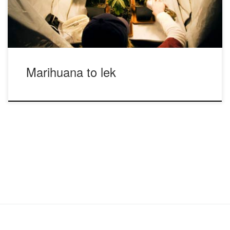
można uznać marihuanę za lekarstwo? Naukowcy
odpowiadają […]
Marihuana to lek