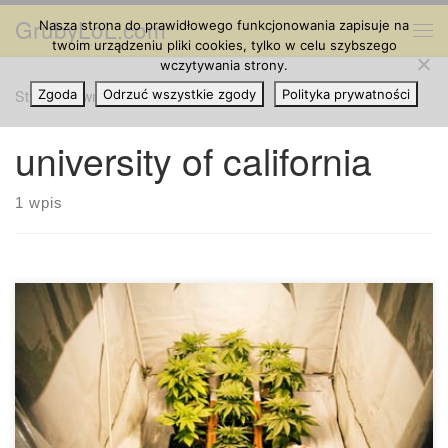
GrubyLoL.com
Nasza strona do prawidłowego funkcjonowania zapisuje na
Przejdź do treści
Me
twoim urządzeniu pliki cookies, tylko w celu szybszego
wczytywania strony.
Strona główna
Zgoda
Odrzuć wszystkie zgody
»
university of california
Polityka prywatności
university of california
1 wpis
Mimo iż badania wykazały, że palenie medycznej marihuany
ma badanie przeciwbólowe, uspokajające, rozluźniające
mięśnie, łagodzące mdłości i zwiększające apetyt i przynosi
korzyści pacjentom cierpiącym na niezliczone choroby,
przeciwnicy medycznej marihuany wciąż posiłkują się
jednym argumentem, że: lek nie może być palony, więc jak