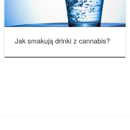
odmiany cannabis jaką zastosujesz. Ogólnie jednak, może
być porównana […]
Jak smakują drinki z cannabis?