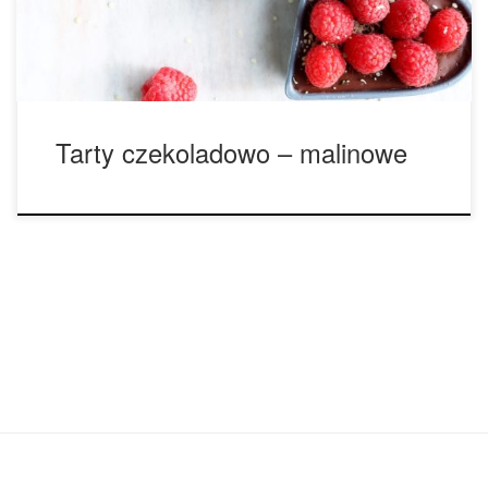
na nadzienie: 1/2 szklanki mleka kokosowego 1 tabliczka
[…]
Tarty czekoladowo – malinowe