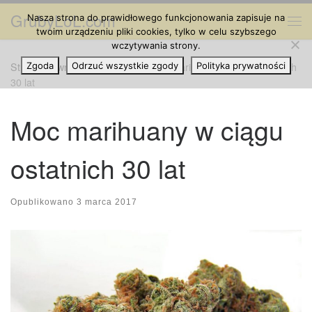
GrubyLoL.com
Nasza strona do prawidłowego funkcjonowania zapisuje na
Przejdź do treści
Me
twoim urządzeniu pliki cookies, tylko w celu szybszego
wczytywania strony.
Strona główna
Zgoda
Odrzuć wszystkie zgody
»
Ciekawostki
»
Moc marihuany w ciągu ostatnich
Polityka prywatności
30 lat
Moc marihuany w ciągu
ostatnich 30 lat
Opublikowano
3 marca 2017