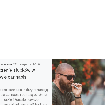
likowano
27 listopada 2018
czenie słupków w
wie cannabis
cenci cannabis, którzy rozumieją
ycia cannabis i potrafią odróżnić
y męskie i żeńskie, zawsze
zą więcej sukcesów niż hodowcy,