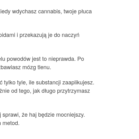
 Kiedy wdychasz cannabis, twoje płuca
oidami i przekazują je do naczyń
elu powodów jest to nieprawda. Po
ozbawiasz mózg tlenu.
lko tyle, ile substancji zaaplikujesz.
nie od tego, jak długo przytrzymasz
sprawi, że haj będzie mocniejszy.
h metod.