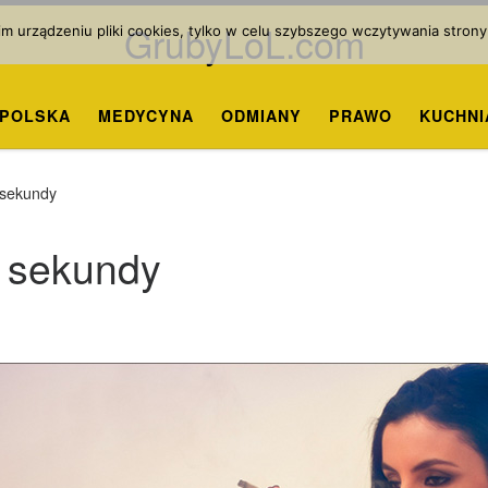
GrubyLoL.com
 urządzeniu pliki cookies, tylko w celu szybszego wczytywania strony
POLSKA
MEDYCYNA
ODMIANY
PRAWO
KUCHNI
 sekundy
3 sekundy