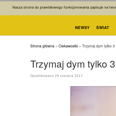
Przejdź do treści
Nasza strona do prawidłowego funkcjonowania zapisuje na twoim
NEWSY
ŚWIAT
Strona główna
»
Ciekawostki
»
Trzymaj dym tylko 3
Trzymaj dym tylko 
Opublikowano
29 czerwca 2017