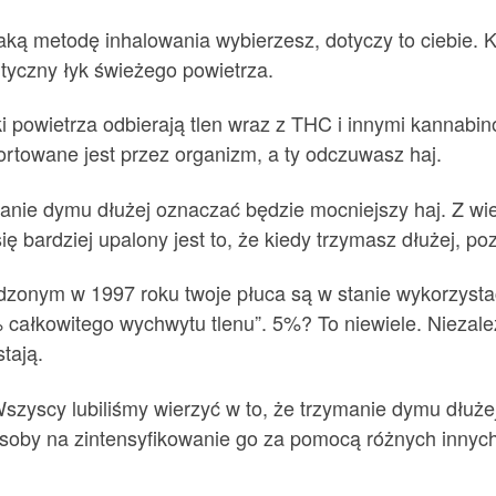
jaką metodę inhalowania wybierzesz, dotyczy to ciebie.
ntyczny łyk świeżego powietrza.
i powietrza odbierają tlen wraz z THC i innymi kannabin
rtowane jest przez organizm, a ty odczuwasz haj.
anie dymu dłużej oznaczać będzie mocniejszy haj. Z wi
ę bardziej upalony jest to, że kiedy trzymasz dłużej, p
nym w 1997 roku twoje płuca są w stanie wykorzystać ty
 całkowitego wychwytu tlenu”. 5%? To niewiele. Niezależ
stają.
yscy lubiliśmy wierzyć w to, że trzymanie dymu dłużej 
posoby na zintensyfikowanie go za pomocą różnych innyc