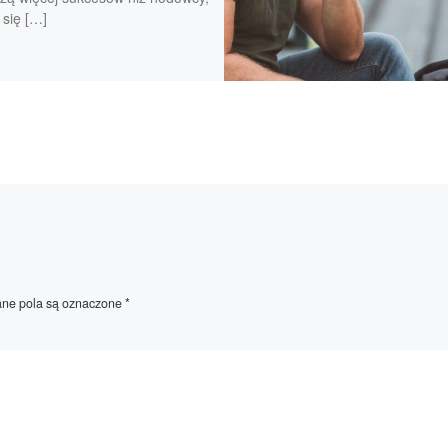
 się […]
e pola są oznaczone
*