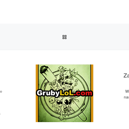
POWRÓT DO LISTY POS
Z
ce
W
na
a