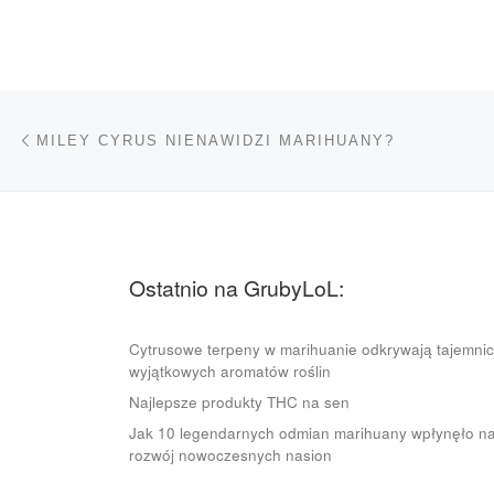
Nawigacja wpisu
Poprzedni wpis
MILEY CYRUS NIENAWIDZI MARIHUANY?
Ostatnio na GrubyLoL:
Cytrusowe terpeny w marihuanie odkrywają tajemni
wyjątkowych aromatów roślin
Najlepsze produkty THC na sen
Jak 10 legendarnych odmian marihuany wpłynęło n
rozwój nowoczesnych nasion