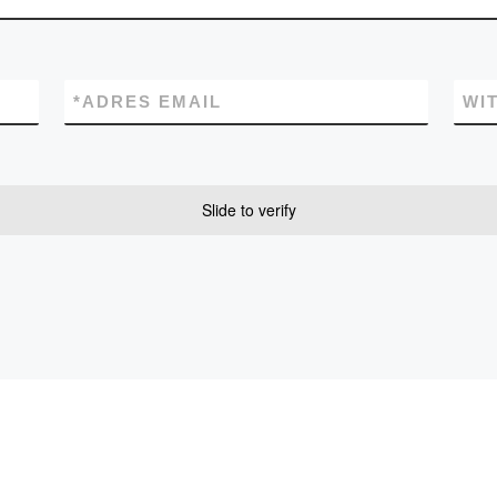
*
ADRES EMAIL
WI
Slide to verify