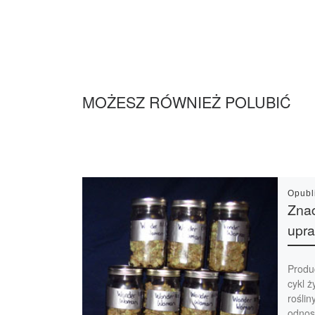
MOŻESZ RÓWNIEŻ POLUBIĆ
Opub
Zna
upra
Produ
cykl ż
roślin
odnos