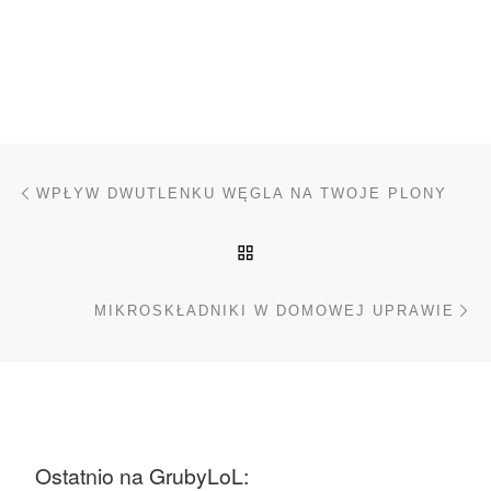
Nawigacja wpisu
Poprzedni wpis
WPŁYW DWUTLENKU WĘGLA NA TWOJE PLONY
POWRÓT DO LISTY POS
Na
MIKROSKŁADNIKI W DOMOWEJ UPRAWIE
Ostatnio na GrubyLoL: