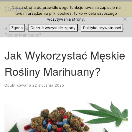
GrubyLoL.com
Nasza strona do prawidłowego funkcjonowania zapisuje na
Przejdź do treści
Me
twoim urządzeniu pliki cookies, tylko w celu szybszego
wczytywania strony.
Strona główna
Zgoda
Odrzuć wszystkie zgody
»
Hodowla Marihuany
»
Jak Wykorzystać Męskie
Polityka prywatności
Rośliny Marihuany?
Jak Wykorzystać Męskie
Rośliny Marihuany?
Opublikowano
22 stycznia 2025