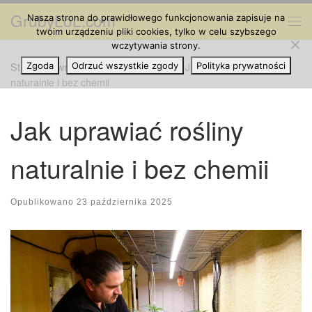
GrubyLoL.com
Nasza strona do prawidłowego funkcjonowania zapisuje na
Przejdź do treści
Me
twoim urządzeniu pliki cookies, tylko w celu szybszego
wczytywania strony.
Strona główna
Zgoda
Odrzuć wszystkie zgody
»
Hodowla Marihuany
»
Jak uprawiać rośliny
Polityka prywatności
naturalnie i bez chemii
Jak uprawiać rośliny
naturalnie i bez chemii
Opublikowano
23 października 2025