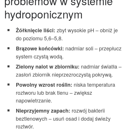
problemów w systemie
hydroponicznym
zbyt wysokie pH – obniż je
Żółknięcie liści:
do poziomu 5,6–5,8.
nadmiar soli – przepłucz
Brązowe końcówki:
system czystą wodą.
nadmiar światła –
Zielony nalot w zbiorniku:
zasłoń zbiornik nieprzezroczystą pokrywą.
niska temperatura
Powolny wzrost roślin:
roztworu lub brak tlenu – zwiększ
napowietrzanie.
rozwój bakterii
Nieprzyjemny zapach:
beztlenowych – usuń osad i dodaj świeży
roztwór.