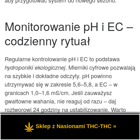
Monitorowanie pH i EC –
codzienny rytuał
Regularne kontrolowanie pH i EC to podstawa
. Mierniki cyfrowe pozwalają
hydroponiki ekologicznej
na szybkie i dokładne odczyty. pH powinno
utrzymywać się w zakresie 5,6–5,8, a EC – w
granicach 1,0–1,6 mS/cm. Jeśli zauważysz
gwałtowne wahania, nie reaguj od razu – daj
roztworowi 24 godziny na ustabilizowanie. Warto
zapisywać wyniki, aby z czasem rozpoznać
naturalne zmiany w systemie i zrozumieć ich
Sklep z Nasionami THC-THC »
przyczyny.