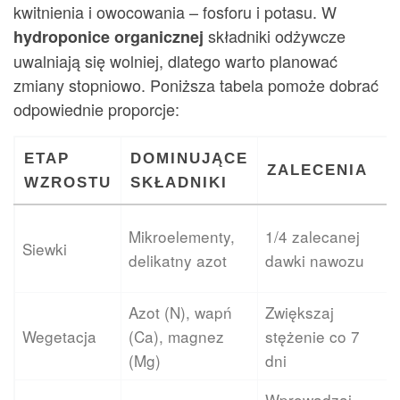
kwitnienia i owocowania – fosforu i potasu. W
składniki odżywcze
hydroponice organicznej
uwalniają się wolniej, dlatego warto planować
zmiany stopniowo. Poniższa tabela pomoże dobrać
odpowiednie proporcje:
ETAP
DOMINUJĄCE
ZALECENIA
WZROSTU
SKŁADNIKI
Mikroelementy,
1/4 zalecanej
Siewki
delikatny azot
dawki nawozu
Azot (N), wapń
Zwiększaj
Wegetacja
(Ca), magnez
stężenie co 7
(Mg)
dni
Wprowadzaj