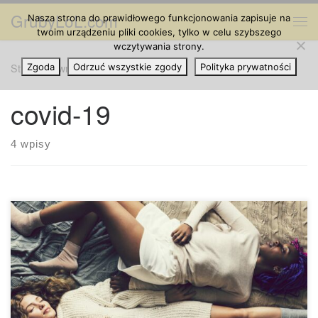
GrubyLoL.com
Nasza strona do prawidłowego funkcjonowania zapisuje na
Przejdź do treści
Me
twoim urządzeniu pliki cookies, tylko w celu szybszego
wczytywania strony.
Strona główna
Zgoda
Odrzuć wszystkie zgody
»
covid-19
Polityka prywatności
covid-19
4 wpisy
Czy można zarazić się koronawirusem podczas seksu?
Dane z Chin mówią, że ślady wirusa COVID-19 znaleziono
w nasieniu niektórych mężczyzn. Mimo to eksperci nie są
zbytnio zaniepokojeni tym faktem. COVID-19 to nowy
koronawirus, który jest szeroko rozpowszechniony i wciąż