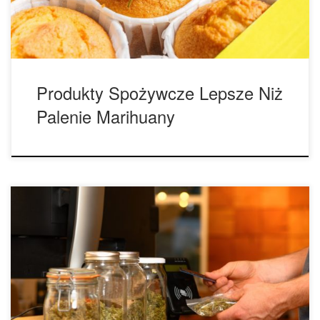
najmniej 20 sekund […]
Produkty Spożywcze Lepsze Niż
Palenie Marihuany
Nowe Badanie: Około 50% Użytkowników Marihuany
Zrobiła Zapasy Cannabis. Według nowej ankiety
przeprowadzonej wśród 990 konsumentów marihuany,
prawie połowa wszystkich użytkowników w całej Ameryce
zrobiła zapasy, aby przetrwać pandemię nowego
koronawirusa. Ankieta AmericanMarijuana.org wykazała, że ​​
48,7% użytkowników marihuany zakupiła dodatkowe ilości