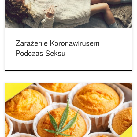
niezrozumiany, co czyni go idealnym przepisem na panikę.
Co kilka tygodni […]
Zarażenie Koronawirusem
Podczas Seksu
Produkty spożywcze z cannabis lepsze niż palenie
marihuany podczas pandemii nowego koronawirusa COVID-
19. COVID-19 stało się globalnym problemem i wszyscy
chcemy wiedzieć, co robić lepiej, aby zwiększyć nasze
szanse na zachowanie zdrowia i bezpieczeństwa. Do tej
pory większość z nas wie, że powinniśmy myć ręce przez co