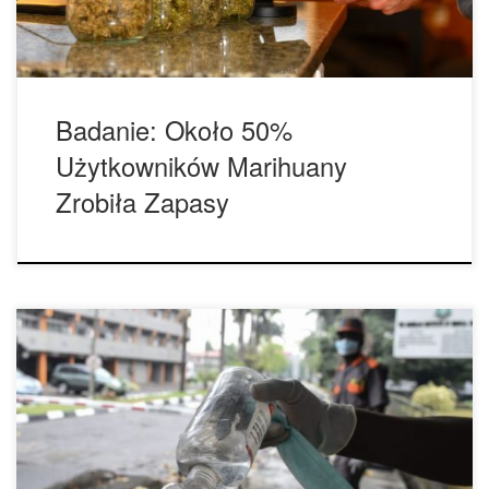
marihuany, zanim weszły nowe obostrzenia i regulacje
dotyczące zachowania […]
Badanie: Około 50%
Użytkowników Marihuany
Zrobiła Zapasy
Czy cannabis naprawdę zabija koronawirusa? Postaramy
się tego dowiedzieć w dzisiejszym artykule. Na początku
2020 roku wybuchła epidemia nowego koronawirusa –
obecnie znanego jako COVID-19. Zakażenia przekroczyły
liczbę 100,000 osób, powodując wprowadzenie zakazów
podróży, ograniczeń handlowych oraz kwarantann. Liczba