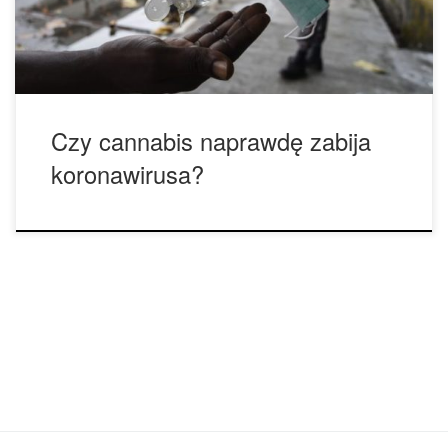
ofiar śmiertelnych utrzymuje się na poziomie 4%, jednak
większość z nich […]
Czy cannabis naprawdę zabija
koronawirusa?