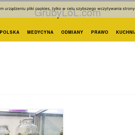
GrubyLoL.com
 urządzeniu pliki cookies, tylko w celu szybszego wczytywania strony
POLSKA
MEDYCYNA
ODMIANY
PRAWO
KUCHNI