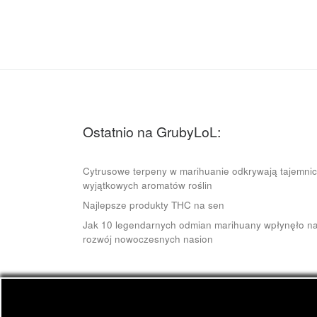
Ostatnio na GrubyLoL:
Cytrusowe terpeny w marihuanie odkrywają tajemni
wyjątkowych aromatów roślin
Najlepsze produkty THC na sen
Jak 10 legendarnych odmian marihuany wpłynęło n
rozwój nowoczesnych nasion
© 2026
GrubyLoL.com
– Wszelkie prawa zastrze