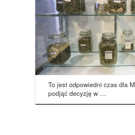
W naszych czasach przemian społecznych, stoso
w czołówce. Dwadzieścia trzy stany i Dystrykt Ko
lekarzom na zalecanie stosowania marihuany u 
różnych chorób i objawów medycznych. NAM jest 
przygotowuje projekt zmiany konstytucji, aby umi
w listopadzie […]
To jest odpowiedni czas dla M
podjąć decyzję w …