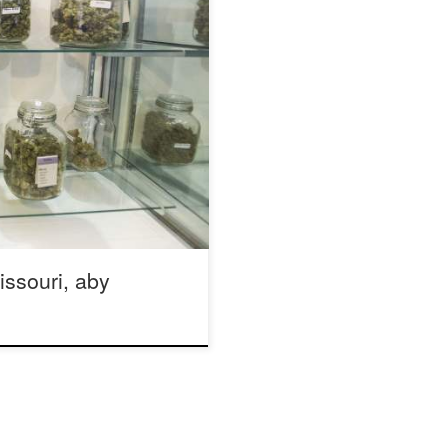
wanie marihuany znalazło się
lumbii pozwalają teraz
swoich pacjentów w przypadku
organizacją, która
eścić go n kartach głosowania
issouri, aby