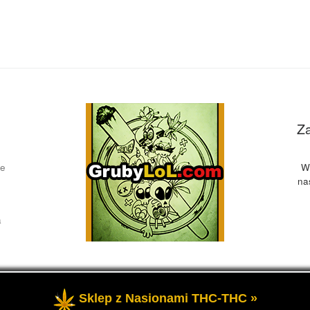
Z
ce
W
na
a
Sklep z Nasionami THC-THC »
żone
- Przedstawia informacje o marihuanie, czyli cannabis blog, 