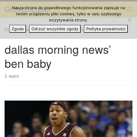
GrubyLoL.com
Nasza strona do prawidłowego funkcjonowania zapisuje na
Przejdź do treści
Me
twoim urządzeniu pliki cookies, tylko w celu szybszego
wczytywania strony.
Strona główna
Zgoda
Odrzuć wszystkie zgody
»
dallas morning news’ ben baby
Polityka prywatności
dallas morning news’
ben baby
1 wpis
Jak mówi Dallas Morning News’ Ben Baby, Texas A & M
Aggies odwołało ze startu nowego zawodnika JJ Caldwella,
a także zawiesiło Jay Jay Chandlera. Decyzja szkoły