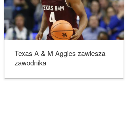
została podjęta po aresztowaniu obu graczy w niedzielę i
oskarżeniu ich o posiadanie marihuany. Gracze mieli przy
sobie mniej niż dwie uncje marihuany. […]
Texas A & M Aggies zawiesza
zawodnika