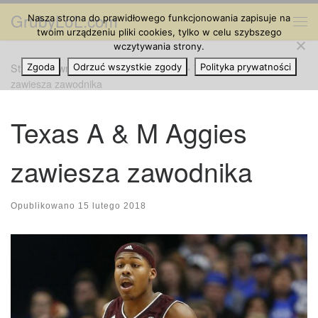
GrubyLoL.com
Nasza strona do prawidłowego funkcjonowania zapisuje na
Przejdź do treści
Me
twoim urządzeniu pliki cookies, tylko w celu szybszego
wczytywania strony.
Strona główna
Zgoda
Odrzuć wszystkie zgody
»
Cannabis na Świecie
»
Texas A & M Aggies
Polityka prywatności
zawiesza zawodnika
Texas A & M Aggies
zawiesza zawodnika
Opublikowano
15 lutego 2018