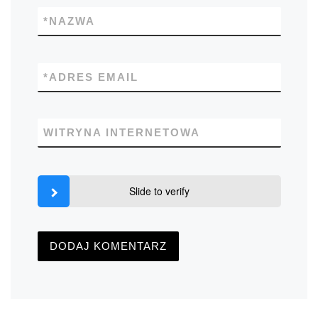
*
NAZWA
*
ADRES EMAIL
WITRYNA INTERNETOWA
Slide to verify