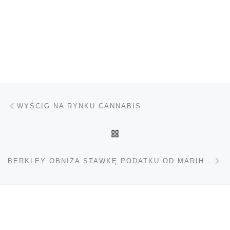
Nawigacja wpisu
Poprzedni wpis
WYŚCIG NA RYNKU CANNABIS
POWRÓT DO LISTY POS
Na
BERKLEY OBNIŻA STAWKĘ PODATKU OD MARIHUANY