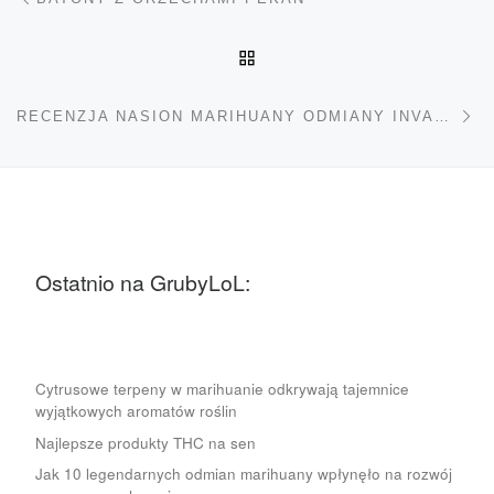
POWRÓT DO LISTY POS
Na
RECENZJA NASION MARIHUANY ODMIANY INVADER
Ostatnio na GrubyLoL:
Cytrusowe terpeny w marihuanie odkrywają tajemnice
wyjątkowych aromatów roślin
Najlepsze produkty THC na sen
Jak 10 legendarnych odmian marihuany wpłynęło na rozwój