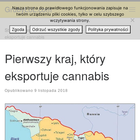
GrubyLoL.com
Nasza strona do prawidłowego funkcjonowania zapisuje na
Przejdź do treści
Me
twoim urządzeniu pliki cookies, tylko w celu szybszego
wczytywania strony.
Strona główna
Zgoda
Odrzuć wszystkie zgody
»
Cannabis na Świecie
»
Pierwszy kraj, który
Polityka prywatności
eksportuje cannabis
Pierwszy kraj, który
eksportuje cannabis
Opublikowano
9 listopada 2018