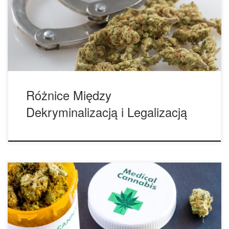
„legalizacja” i „dekryminalizacja”. Po ogłoszeniu przez Joe
Bidena nowego planu dekryminalizacji marihuany w USA,
zdecydowanie jest to dobry czas, aby odświeżyć te twa
terminy. Chociaż często używane zamiennie, […]
Różnice Między
Dekryminalizacją i Legalizacją
Historia i aktualny status marihuany w Południowej Afryce.
Długa i skomplikowana przygoda Republiki Południowej
Afryki zakończyła się zwycięstwem i częściową legalizacją w
2018 roku. Zmiany w przepisach regulują zarówno