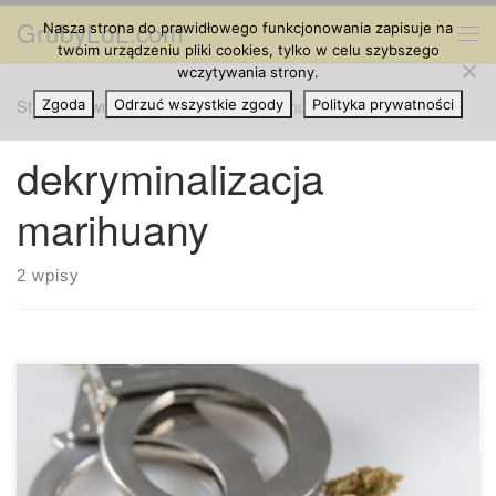
GrubyLoL.com
Nasza strona do prawidłowego funkcjonowania zapisuje na
Przejdź do treści
Me
twoim urządzeniu pliki cookies, tylko w celu szybszego
wczytywania strony.
Strona główna
Zgoda
Odrzuć wszystkie zgody
»
dekryminalizacja marihuany
Polityka prywatności
dekryminalizacja
marihuany
2 wpisy
Podczas omawiania reformy marihuany pojawia się wiele
terminów – harmonogramy narkotyków, rodzaje odmian,
kannabinoidy – ale być może najczęściej mylone są terminy