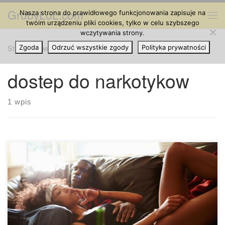
GrubyLoL.com
Nasza strona do prawidłowego funkcjonowania zapisuje na
Przejdź do treści
Me
twoim urządzeniu pliki cookies, tylko w celu szybszego
wczytywania strony.
Strona główna
Zgoda
Odrzuć wszystkie zgody
»
dostep do narkotykow
Polityka prywatności
dostep do narkotykow
1 wpis
Cechą charakterystyczną bycia nastolatkiem jest chęć
eksperymentowania i przekraczania granic. Czasami
oznacza to próbowanie marihuany. Jeśli chodzi o
marihuanę, wiek dzieci, które ją palą to średnio 12-16 rok
życia. Nic dziwnego, że wielu nastolatków sięga po alkohol