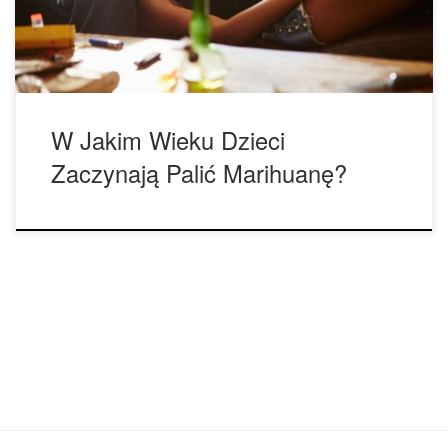
– potencjalnie uważa się, że alkohol jest mniej
niebezpieczny niż „twardsze” narkotyki (takie […]
W Jakim Wieku Dzieci
Zaczynają Palić Marihuanę?